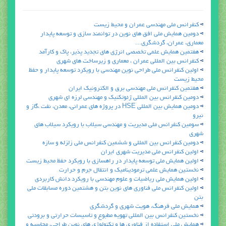
كنفرانس ملي مهندسي عمران و محيط زيست
دومين همايش ملي افق هاي نوين در توانمند سازي و توسعه پايدار
معماري، عمران، گردشگري...
هفتمين همايش علمي تخصصي انرژي هاي تجديد پذير، پاك و كارآمد
كنفرانس بين المللي عمران ، معماري و زيرساخت هاي شهري
اولين كنفرانس ملي طراحي نوين مهندسي با رويكرد توسعه پايدار و حفظ
محيط زيست
هفتمين كنفرانس ملي مهندسي برق و الكترونيك ايران
دومين كنفرانس بين المللي ژئوتكنيك و مهندسي لرزه اي شهري
دومين همايش بين المللي HSE در پروژه هاي عمراني، معدن، نفت ،گاز و
نيرو
سومين كنفرانس ملي مديريت و مهندسي سيلاب با رويكرد سيلاب هاي
شهري
دومين كنفرانس بين المللي و ششمين كنفرانس ملي زلزله و سازه
اولين كنفرانس ملي مديريت شهري ايران
اولين همايش ملي توسعه پايدار در راهسازي با رويكرد حفظ محيط زيست
نخستين همايش علمي ترموديناميك و انتقال جرم و حرارت
اولين همايش ملي رياضيات و علوم مهندسي با رويكرد دانش كاربردي
اولين كنفرانس ملي فناوري هاي نوين بتن و هشتمين دوره مسابقات ملي
بتن
همايش ملي فرهنگ، هويت شهري و گردشگري
نخستين كنفرانس بين المللي تهويه مطبوع و تاسيسات حرارتي و برودتي
همايش ملي استفاده از فناوري ها و تكنولوژي هاي نوين طراحي، محاسبه و