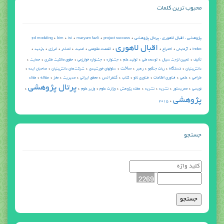
محبوب ترین کلمات
،
،
،
،
،
پژوهشي ، اقبال لاهوري ، پرتال پژوهشي
4d modeling
bim
isi
maryam fazli
project success
اقبال لاهوري
،
،
،
،
،
،
،
،
،
index
آزمایش
اختراع
اقتصاد مقاومتی
امنیت
انتشار
انرژی
بازديد
،
،
،
،
،
،
،
،
تأليف
تعیین لزجت سیال
توسعه ملی
توليد علم
جشنواره
جشنواره خوارزمي
حقوق مالکیت فکری
حمایت
،
،
،
،
،
،
،
،
ساخت
دستگاه
دانش‌بنیان
ربات جنگجو
رهبر
سلولهای خورشیدی
شرکت‌های دانش‌بنیان
صاحبان ایده
،
،
،
،
،
،
،
،
،
،
كنفرانس
مقاله
طراحي
علمي
فناوری اطلاعات
فناوری نانو
كتاب
محقق ایرانی
مديريت
مغز
مقاله
پرتال پژوهشي
،
،
،
،
،
،
،
،
نويسي
ممریستور
نشريه
نشریه
هفته پژوهش
وزارت علوم
وزیر علوم
پژوهشي
،
2015
جستجو