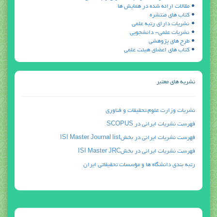
مقالات ارائه شده در همايش ها
كتاب هاي منتشره
نشريات داراي رتبه علمي
نشريات علمي- دانشجويي
طرح هاي پژوهشي
كتاب هاي اعضاي هيئت علمي
نشریه های معتبر
نشريات وزارت علوم،تحقيقات و فناوري
فهرست نشريات ايراني در SCOPUS
فهرست نشريات ايراني در بخشISI Master Journal list
فهرست نشريات ايراني در بخشISI Master JRC
رتبه بندي دانشگاه ها و مؤسسات تحقيقاتي ايران