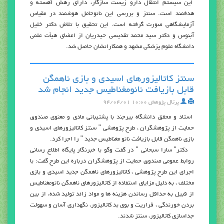
این سیستم انتقال دارو زیست سازگار، دارای رهش آهسته و
هدفمند است. سنتز و بررسی این نانوحامل هوشمند در مقیاس
آزمایشگاهی صورت گرفته است. اين تحقيق با تلاش دکتر خلیل
آبنوس و دکتر سید محمد تقدیسی حیدریان از اعضای هیأت علمی
دانشگاه علوم پزشکی مشهد و همکارانشان حاصل شد.
سنتز کاتالیزورهای اسیدی و بازی ناهمگن
قابل بازیافت نانومغناطیس جدید انجام شد
پرتال پژوهش
۱۰:۰۰ ۹۴/۰۴/۰۱
استاد و محقق دانشگاه بیرجند با پشتیبانی مادی و معنوی صندوق
حمایت از پژوهشگران ، طرح پژوهشی " سنتز کاتالیزورهای اسیدی و
بازی ناهمگن قابل بازیافت نانو مغناطیس جدید " را اجرا کرد.
دکتر" سارا سبحانی " در گفت وگو با خبرنگار پایگاه اطلاع رسانی
روابط عمومی صندوق حمایت از پژوهشگران درباره این طرح گفت: با
اجرای این طرح پژوهشی ، کاتالیزورهای ناهمگن جدید اسیدی و بازی
مختلف ، به دلیل مزایای استفاده از کاتالیزورهای ناهمگن نانومغناطیس
از قبیل به حداقل رساندن هزینه ها و مواد زائد تولید شده، از بین
بردن خورندگی ، فراریت و بوی بد کاتالیزور، نگهداری آسان و سهولت
جداسازی کاتالیزور، سنتز شدند.