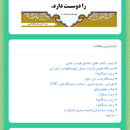
جدیدترین مقالات
ليست كتاب هاي اعضاي هيئت علمي
دستگاه تعیین لزجت سیال (ویسکومتر) دوراني
ربات جنگجو3
دستگاه پخت نان دوار
طراحی ، شبیه سازی ، ساخت دستگاه فرز CNC
ماكت هواپيماي
ربات سكارا
ربات جنگجو2
ربات جنگجو1
روبات دو لينكي(شبيه سازي اسكارا)
-
ادامه...