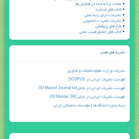
مقالات ارائه شده در همايش ها
كتاب هاي منتشره
نشريات داراي رتبه علمي
نشريات علمي- دانشجويي
طرح هاي پژوهشي
كتاب هاي اعضاي هيئت علمي
نشریه های معتبر
نشريات وزارت علوم،تحقيقات و فناوري
فهرست نشريات ايراني در SCOPUS
فهرست نشريات ايراني در بخشISI Master Journal list
فهرست نشريات ايراني در بخشISI Master JRC
رتبه بندي دانشگاه ها و مؤسسات تحقيقاتي ايران