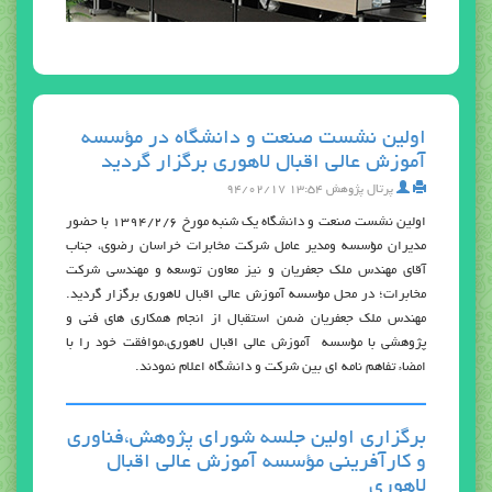
اولين نشست صنعت و دانشگاه در مؤسسه
آموزش عالي اقبال لاهوري برگزار گرديد
پرتال پژوهش
۱۳:۵۴ ۹۴/۰۲/۱۷
اولين نشست صنعت و دانشگاه يك شنبه مورخ 1394/2/6 با حضور
مديران مؤسسه ومدير عامل شركت مخابرات خراسان رضوي، جناب
آقاي مهندس ملك جعفريان و نيز معاون توسعه و مهندسي شركت
مخابرات؛ در محل مؤسسه آموزش عالي اقبال لاهوري برگزار گرديد.
مهندس ملك جعفريان ضمن استقبال از انجام همكاري هاي فني و
پژوهشي با مؤسسه آموزش عالي اقبال لاهوري،موافقت خود را با
امضاء تفاهم نامه اي بين شركت و دانشگاه اعلام نمودند.
برگزاري اولين جلسه شوراي پژوهش،فناوري
و كارآفريني مؤسسه آموزش عالي اقبال
لاهوري