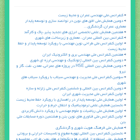
كنفرانس ملي مهندسي عمران و محيط زيست
دومين همايش ملي افق هاي نوين در توانمند سازي و توسعه پايدار
معماري، عمران، گردشگري...
هفتمين همايش علمي تخصصي انرژي هاي تجديد پذير، پاك و كارآمد
كنفرانس بين المللي عمران ، معماري و زيرساخت هاي شهري
اولين كنفرانس ملي طراحي نوين مهندسي با رويكرد توسعه پايدار و حفظ
محيط زيست
هفتمين كنفرانس ملي مهندسي برق و الكترونيك ايران
دومين كنفرانس بين المللي ژئوتكنيك و مهندسي لرزه اي شهري
دومين همايش بين المللي HSE در پروژه هاي عمراني، معدن، نفت ،گاز و
نيرو
سومين كنفرانس ملي مديريت و مهندسي سيلاب با رويكرد سيلاب هاي
شهري
دومين كنفرانس بين المللي و ششمين كنفرانس ملي زلزله و سازه
اولين كنفرانس ملي مديريت شهري ايران
اولين همايش ملي توسعه پايدار در راهسازي با رويكرد حفظ محيط زيست
نخستين همايش علمي ترموديناميك و انتقال جرم و حرارت
اولين همايش ملي رياضيات و علوم مهندسي با رويكرد دانش كاربردي
اولين كنفرانس ملي فناوري هاي نوين بتن و هشتمين دوره مسابقات ملي
بتن
همايش ملي فرهنگ، هويت شهري و گردشگري
نخستين كنفرانس بين المللي تهويه مطبوع و تاسيسات حرارتي و برودتي
همايش ملي استفاده از فناوري ها و تكنولوژي هاي نوين طراحي، محاسبه و