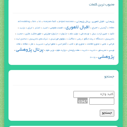
محبوب ترین کلمات
،
،
،
،
،
پژوهشي ، اقبال لاهوري ، پرتال پژوهشي
4d modeling
bim
isi
maryam fazli
project success
اقبال لاهوري
،
،
،
،
،
،
،
،
،
index
آزمایش
اختراع
اقتصاد مقاومتی
امنیت
انتشار
انرژی
بازديد
،
،
،
،
،
،
،
،
تأليف
تعیین لزجت سیال
توسعه ملی
توليد علم
جشنواره
جشنواره خوارزمي
حقوق مالکیت فکری
حمایت
،
،
،
،
،
،
،
،
ساخت
دستگاه
دانش‌بنیان
ربات جنگجو
رهبر
سلولهای خورشیدی
شرکت‌های دانش‌بنیان
صاحبان ایده
،
،
،
،
،
،
،
،
،
،
كنفرانس
مقاله
طراحي
علمي
فناوری اطلاعات
فناوری نانو
كتاب
محقق ایرانی
مديريت
مغز
مقاله
پرتال پژوهشي
،
،
،
،
،
،
،
،
نويسي
ممریستور
نشريه
نشریه
هفته پژوهش
وزارت علوم
وزیر علوم
پژوهشي
،
2015
جستجو