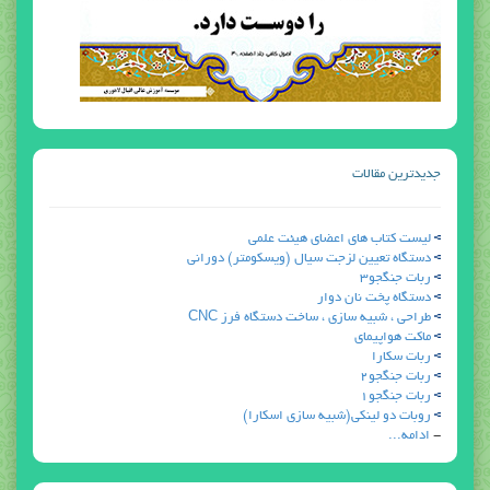
جدیدترین مقالات
ليست كتاب هاي اعضاي هيئت علمي
دستگاه تعیین لزجت سیال (ویسکومتر) دوراني
ربات جنگجو3
دستگاه پخت نان دوار
طراحی ، شبیه سازی ، ساخت دستگاه فرز CNC
ماكت هواپيماي
ربات سكارا
ربات جنگجو2
ربات جنگجو1
روبات دو لينكي(شبيه سازي اسكارا)
-
ادامه...