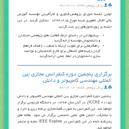
پرتال پژوهش
۱۳:۴۳ ۹۴/۰۲/۱۷
اولين جلسه شوراي پژوهش،فناوري و كارآفريني مؤسسه آموزش
عالي اقبال لاهوري شنبه مورخ 1394/2/5 تشكيل گرديد. در اين
جلسه بر روي محورهاي زير بحث گرديد:
پيشنهاداتي در راستاي ارتقاء فعاليت هاي پژوهشي استادان
و دانشجويان مؤسسه ارائه گرديد.
راهكارهايي براي تقويت ارتباط با صنعت ؛ با هدف فراهم
كردن زمينه هاي اشتغال براي فارغ التحصيلان و توانمند
سازي دانشجويان در ابعاد علمي، ارائه گرديد.
برگزاري پنجمين دوره كنفرانس مجازي بين
المللي مهندسي كامپيوتر و دانش
پرتال پژوهش
۱۵:۵۸ ۹۴/۰۲/۱۶
پنجمين دوره كنفرانس مجازي بين المللي مهندسي كامپيوتر و دانش
(ICCKE 2015) در آبان سال 1394؛ در دانشگاه فردوسي برگزار
خواهد شد. اين كنفرانس به صورت كاملا مجازي برنامه ريزي و اجرا، و
با مشاركت انجمن هاي علمي تخصصي برگزار مي شود. مقاله هاي
پذيرفته شده در اين كنفرانس در IEEE Explore نمايه و منتشر
خواهد شد.